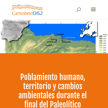
Poblamiento humano,
territorio y cambios
ambientales durante el
final del Paleolítico