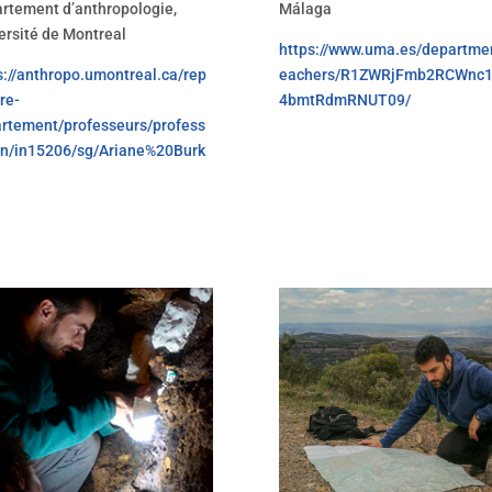
rtement d’anthropologie,
Málaga
ersité de Montreal
https://www.uma.es/departmen
s://anthropo.umontreal.ca/rep
eachers/R1ZWRjFmb2RCWnc
re-
4bmtRdmRNUT09/
rtement/professeurs/profess
in/in15206/sg/Ariane%20Burk