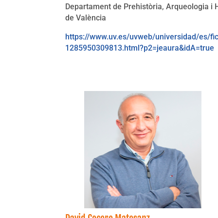
Departament de Prehistòria, Arqueologia i H
de València
https://www.uv.es/uvweb/universidad/es/fi
1285950309813.html?p2=jeaura&idA=true