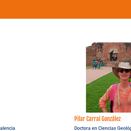
Pilar Carral González
Valencia
Doctora en Ciencias Geoló