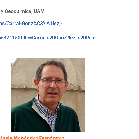
 y Geoquímica, UAM
ias/Carral-Gonz%C3%A1lez,-
?
647115&title=Carral%20Gonz?lez,%20Pilar