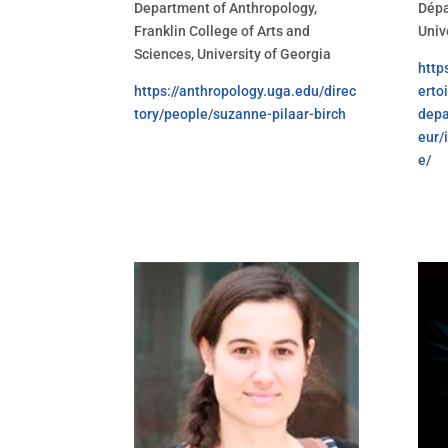
Department of Anthropology,
Dépa
Franklin College of Arts and
Univ
Sciences, University of Georgia
http
https://anthropology.uga.edu/direc
ertoi
tory/people/suzanne-pilaar-birch
depa
eur/
e/