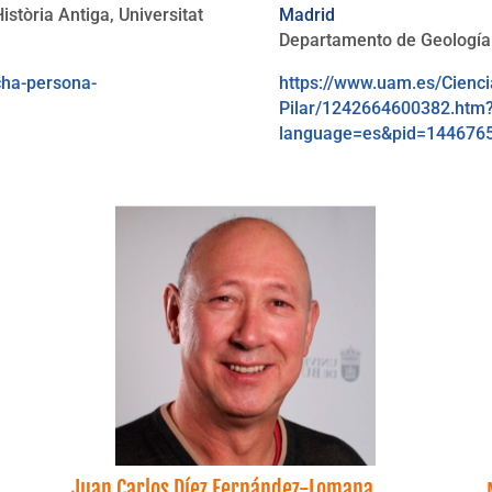
istòria Antiga, Universitat
Madrid
Departamento de Geología
cha-persona-
https://www.uam.es/Cienc
Pilar/1242664600382.htm
language=es&pid=1446765
Juan Carlos Díez Fernández-Lomana